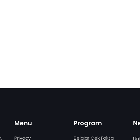
Menu
Program
N
,
Privacy
Belajar Cek Fakta
Un