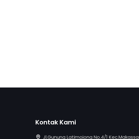
Kontak Kami
Jl.Gunung Latimojong No.4/1 Kec.Makassar