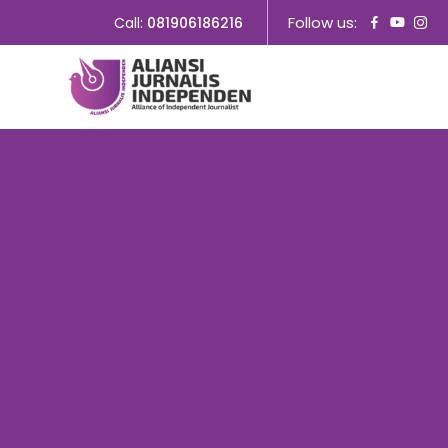
Follow us:
Call:
081906186216