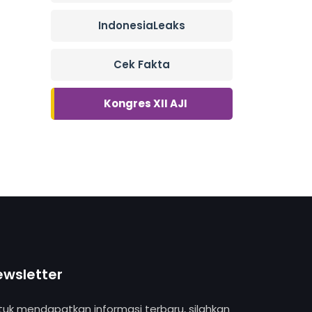
IndonesiaLeaks
Cek Fakta
Kongres XII AJI
ewsletter
tuk mendapatkan informasi terbaru, silahkan